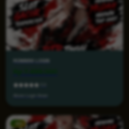
RONIN86 LOGIN
Rp 7.499.000
5.0
Akses Login Aman
-15%