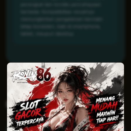
perangkat dan kondisi pencahayaan
berbeda. Kompatibilitas visualnya
memungkinkan pengalaman bermain
tetap konsisten, baik di smartphone,
tablet, maupun desktop.
Pertanyaan Umum