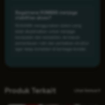
Bagaimana RONIN86 menjaga
stabilitas akses?
RONIN86 menggunakan sistem yang
telah dioptimalkan untuk menjaga
kecepatan dan kestabilan, termasuk
pemantauan rutin dan perbaikan struktur
agar tetap konsisten di berbagai kondisi.
Produk Terkait
Lihat Semua