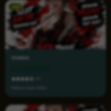
NEW
RONIN86
Rp 9.999.000
4.5
Platform Game Online