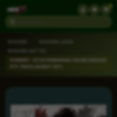
3
Search products
RONIN86
›
RONIN86 LOGIN
›
RONIN86 DAFTAR
›
RONIN86 - SITUS PERMAINAN ONLINE DENGAN
RTP TINGGI AKURAT 99%