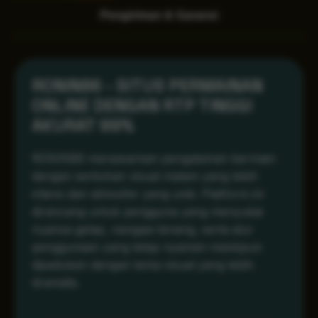
Pengiriman & Garansi
RONIN86 - SITUS PERMAINAN
ONLINE DENGAN RTP TINGGI
AKURAT 99%
RONIN86 menawarkan pengalaman bermain
dengan sentuhan visual malam yang lebih
intens dan atmosfer yang unik. Platform ini
dirancang untuk pengguna yang menyukai
nuansa gelap, navigasi tenang, serta alur
penggunaan yang tetap nyaman meskipun
dipadukan dengan tema visual yang lebih
dramatis.