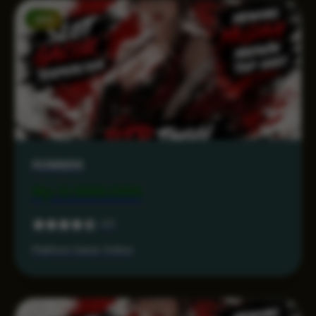
NEW
RONIN86
Rp 9.999.000
4.5
Platform Game Online