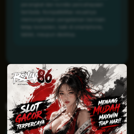
perangkat dan kondisi pencahayaan
berbeda. Kompatibilitas visualnya
memungkinkan pengalaman bermain
tetap konsisten, baik di smartphone,
tablet, maupun desktop.
Pertanyaan Umum