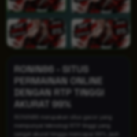
RONIN86 - SITUS
PERMAINAN ONLINE
DENGAN RTP TINGGI
AKURAT 99%
RONIN86 merupakan situs gacor yang
mempunyai teknologi RTP tinggi yang
sangat akurat hingga mencapai 99% jauh