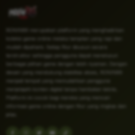
RONIN86 merupakan platform yang menghadirkan
koleksi game online melalui tampilan yang rapi dan
mudah dipahami. Setiap fitur disusun secara
terstruktur sehingga pengguna dapat menelusuri
berbagai pilihan game dengan lebih nyaman. Dengan
desain yang mendukung stabilitas akses, RONIN86
menjadi tempat yang memudahkan pengguna
menjelajahi konten digital tanpa hambatan teknis.
Platform ini cocok bagi mereka yang mencari
informasi game online dengan fitur yang ringkas dan
jelas.