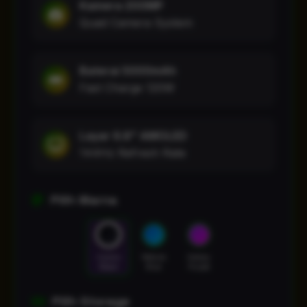
Kamera 200MP
Quad Camera System
Baterai 5000mAh
Fast Charge 120W
Layar 6.8" AMOLED
144Hz Refresh Rate
Pilih Warna
Cosmic
Nebula
Galaxy
Black
Blue
Purple
Pilih Storage