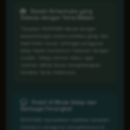
Desain Antarmuka yang
Selaras dengan Tema Malam
Tampilan RONIN86 dibuat dengan
keseimbangan antara estetika gelap dan
kejernihan visual, sehingga pengguna
tetap dapat menelusuri halaman dengan
mudah. Setiap elemen diatur agar
nyaman dilihat tanpa menghilangkan
karakter tema malamnya.
Stabil di Mode Gelap dan
Berbagai Perangkat
RONIN86 memastikan stabilitas tampilan
meskipun pengguna mengaksesnya di