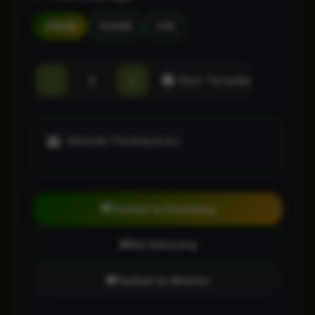
256GB
512GB
1TB
-
+
Stok Tersedia
Metode Pembayaran:
Tambah ke Keranjang
Beli Sekarang
Tambah ke Wishlist