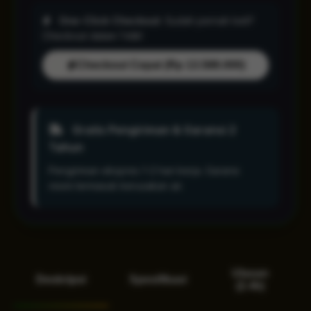
One-Click Checkout:
Sudah pernah beli?
Checkout dalam 1 klik!
Checkout Cepat (Rp 13.588.000)
Gratis Pengiriman & Garansi 2
Tahun
Pengiriman ekspres 1-2 hari kerja. Garansi
resmi termasuk kerusakan air.
Ulasan
Deskripsi
Spesifikasi
(2.4k)