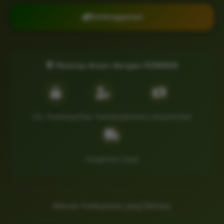
Berlangganan
Belanja Aman dengan RONIN86
SSL Terenkripsi
Data Terlindungi
Garansi Uang Kembali
Pengiriman Cepat
Metode Pembayaran yang Diterima: